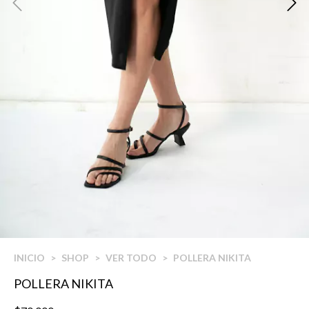
INICIO
>
SHOP
>
VER TODO
>
POLLERA NIKITA
POLLERA NIKITA