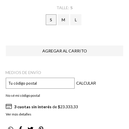
TALLE:
S
S
M
L
MEDIOS DE ENVÍO
CALCULAR
No sé mi código postal
3
cuotas sin interés
de
$23.333,33
Ver más detalles