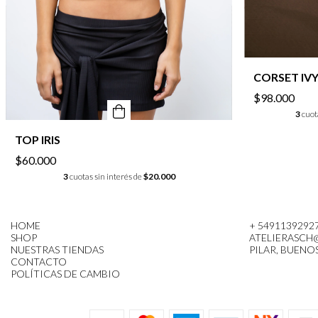
CORSET IV
$98.000
3
cuot
TOP IRIS
$60.000
3
cuotas sin interés de
$20.000
HOME
+ 5491139292
SHOP
ATELIERASCH
NUESTRAS TIENDAS
PILAR, BUENOS
CONTACTO
POLÍTICAS DE CAMBIO