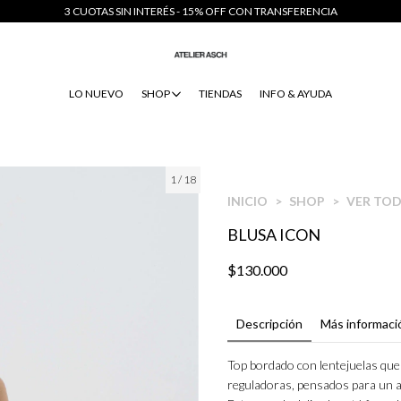
3 CUOTAS SIN INTERÉS - 15% OFF CON TRANSFERENCIA
LO NUEVO
SHOP
TIENDAS
INFO & AYUDA
1
/
18
INICIO
>
SHOP
>
VER TO
BLUSA ICON
$130.000
Descripción
Más informaci
Top bordado con lentejuelas que 
reguladoras, pensados para un aju