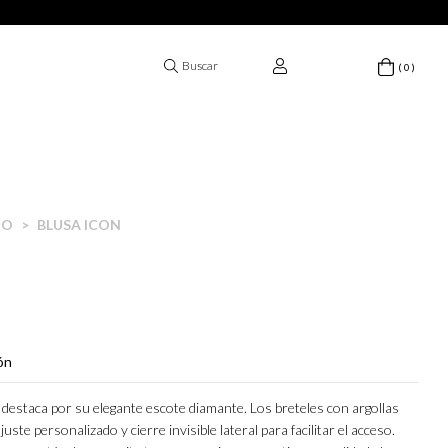
( 0 )
DO
>
BLUSA ICON
ón
destaca por su elegante escote diamante. Los breteles con argollas
ste personalizado y cierre invisible lateral para facilitar el acceso.