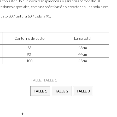
a con satén, lo que evita transparencias y garantiza comodidad al
ocasiones especiales, combina sofisticación y carácter en una sola pieza.
Busto 80 / cintura 60 / cadera 91.
Contorno de busto
Largo total
85
43cm
90
44cm
100
45cm
TALLE:
TALLE 1
TALLE 1
TALLE 2
TALLE 3