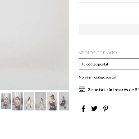
MEDIOS DE ENVÍO
No sé mi código postal
3
cuotas sin interés
de
$