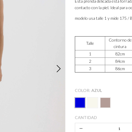
Esta prenda delicada está forrad
contacto con la piel. Ideal para 
modelo usa talle 1 y mide 175 / 
Contorno de
Talle
cintura
1
82cm
2
84cm
3
86cm
COLOR:
AZUL
CANTIDAD